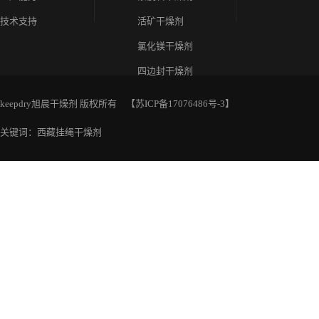
技术支持
活矿干燥剂
氯化镁干燥剂
四边封干燥剂
keepdry旭晨干燥剂 版权所有 【
苏ICP备17076486号-3
】
关键词：西藏挂绳干燥剂